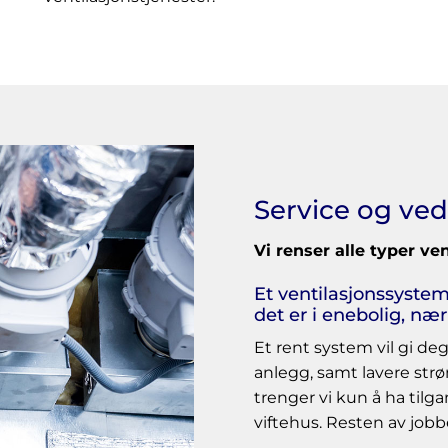
Service og ved
Vi renser alle typer ve
Et ventilasjonssyste
det er i enebolig, næ
Et rent system vil gi deg
anlegg, samt lavere strø
trenger vi kun å ha tilg
viftehus. Resten av jobbe