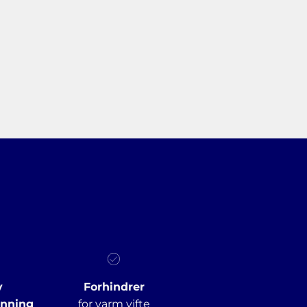
v
Forhindrer
inning
for varm vifte