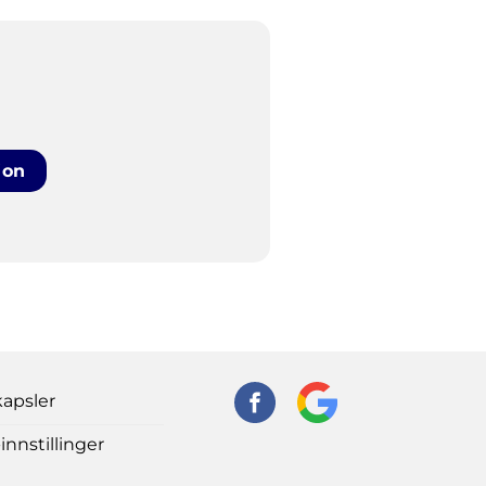
jon
apsler
nnstillinger