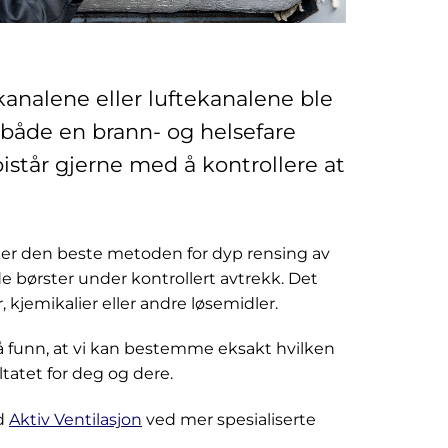
kanalene eller luftekanalene ble
 både en brann- og helsefare
bistår gjerne med å kontrollere at
ruker den beste metoden for dyp rensing av
e børster under kontrollert avtrekk. Det
 kjemikalier eller andre løsemidler.
 på funn, at vi kan bestemme eksakt hvilken
atet for deg og dere.
ed
Aktiv Ventilasjon
ved mer spesialiserte