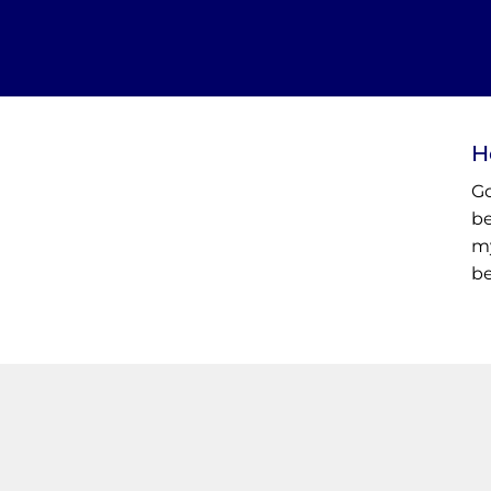
H
Go
be
my
be