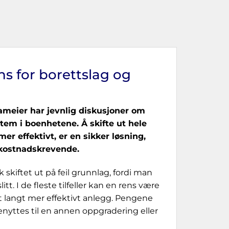
ns for borettslag og
ameier har jevnlig diskusjoner om
stem i boenhetene. Å skifte ut hele
mer effektivt, er en sikker løsning,
kostnadskrevende.
 skiftet ut på feil grunnlag, fordi man
tt. I de fleste tilfeller kan en rens være
 et langt mer effektivt anlegg. Pengene
enyttes til en annen oppgradering eller