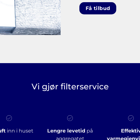
Få tilbud
Vi gjør filterservice
uft
inn i huset
Lengre levetid
på
Effekti
aggregatet
varmegjenv