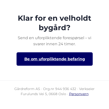
Klar for en velholdt
bygård?
Send en uforpliktende forespørsel – vi
svarer innen 24 timer.
Be om uforpliktende befaring
Gårdreform AS · Org.nr 944 936 432 · Verkseier
Furulunds Vei 5, 0668 Oslo ·
Personvern